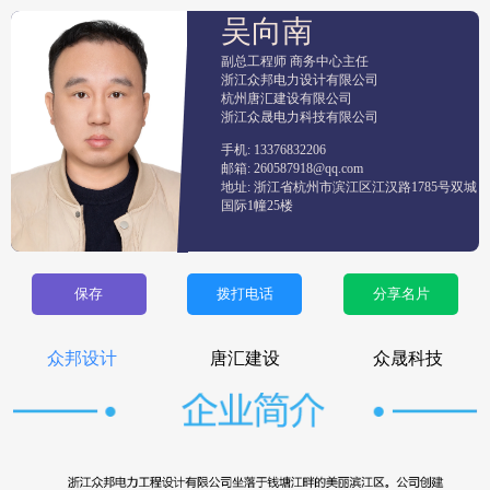
吴向南
副总工程师 商务中心主任
浙江众邦电力设计有限公司

杭州唐汇建设有限公司

浙江众晟电力科技有限公司
手机: 13376832206
邮箱: 260587918@qq.com
地址: 浙江省杭州市滨江区江汉路1785号双城
国际1幢25楼
保存
拨打电话
分享名片
众邦设计
唐汇建设
众晟科技