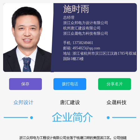
施时雨
总经理
浙江众邦电力设计有限公司

杭州唐汇建设有限公司

浙江众晟电力科技有限公司
手机: 13758249461
邮箱: 4954823@qq.com
地址: 浙江省杭州市滨江区江汉路1785号双城
国际1幢25楼
保存
拨打电话
分享名片
众邦设计
唐汇建设
众晟科技