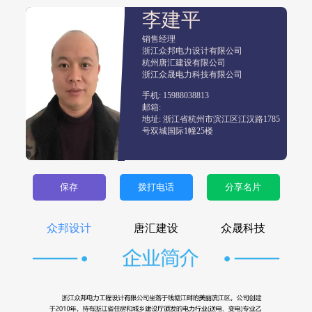
李建平
销售经理
浙江众邦电力设计有限公司

杭州唐汇建设有限公司

浙江众晟电力科技有限公司
手机: 15988038813
邮箱:
地址: 浙江省杭州市滨江区江汉路1785
号双城国际1幢25楼
保存
拨打电话
分享名片
众邦设计
唐汇建设
众晟科技