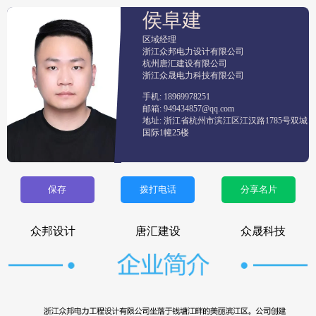
侯阜建
区域经理
浙江众邦电力设计有限公司

杭州唐汇建设有限公司

浙江众晟电力科技有限公司
手机: 18969978251
邮箱: 949434857@qq.com
地址: 浙江省杭州市滨江区江汉路1785号双城
国际1幢25楼
保存
拨打电话
分享名片
众邦设计
唐汇建设
众晟科技