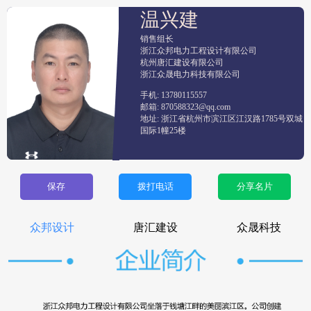
温兴建
销售组长
浙江众邦电力工程设计有限公司

杭州唐汇建设有限公司

浙江众晟电力科技有限公司
手机: 13780115557
邮箱: 870588323@qq.com
地址: 浙江省杭州市滨江区江汉路1785号双城
国际1幢25楼
保存
拨打电话
分享名片
众邦设计
唐汇建设
众晟科技